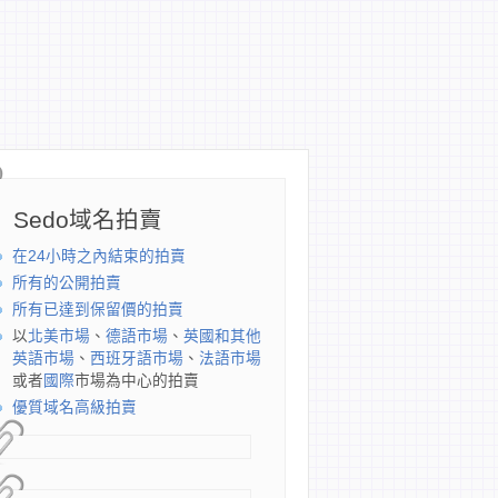
Sedo域名拍賣
在24小時之內結束的拍賣
所有的公開拍賣
所有已達到保留價的拍賣
以
北美市場
、
德語市場
、
英國和其他
英語市場
、
西班牙語市場
、
法語市場
或者
國際
市場為中心的拍賣
優質域名高級拍賣