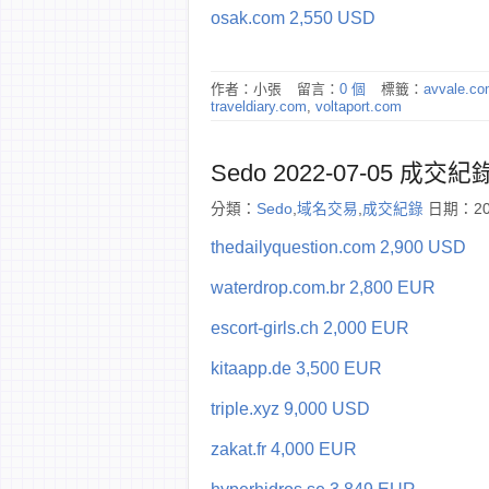
osak.com 2,550 USD
作者：小張
留言：
0 個
標籤：
avvale.c
traveldiary.com
,
voltaport.com
Sedo 2022-07-05 成交紀
分類：
Sedo
,
域名交易
,
成交紀錄
日期：202
thedailyquestion.com 2,900 USD
waterdrop.com.br 2,800 EUR
escort-girls.ch 2,000 EUR
kitaapp.de 3,500 EUR
triple.xyz 9,000 USD
zakat.fr 4,000 EUR