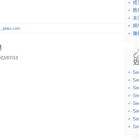
成
教
未
網
t
,
plaio.com
賺
錄
2/07/13
Se
Se
Se
Se
Se
Se
Se
Se