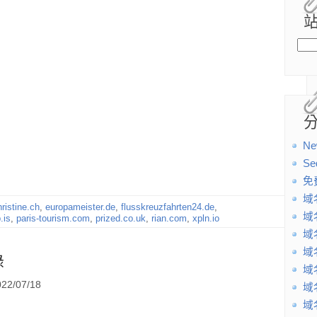
Ne
Se
免
域
hristine.ch
,
europameister.de
,
flusskreuzfahrten24.de
,
域
.is
,
paris-tourism.com
,
prized.co.uk
,
rian.com
,
xpln.io
域
域
錄
域
2/07/18
域
域