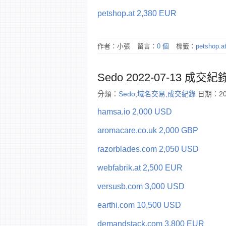
petshop.at 2,380 EUR
作者：小張
留言：
0 個
標籤：
petshop.a
Sedo 2022-07-13 成交紀
分類：
Sedo
,
域名交易
,
成交紀錄
日期：202
hamsa.io 2,000 USD
aromacare.co.uk 2,000 GBP
razorblades.com 2,050 USD
webfabrik.at 2,500 EUR
versusb.com 3,000 USD
earthi.com 10,500 USD
demandstack.com 3,800 EUR