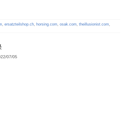
om
,
ersatzteilshop.ch
,
horsing.com
,
osak.com
,
theillusionist.com
,
錄
2/07/05