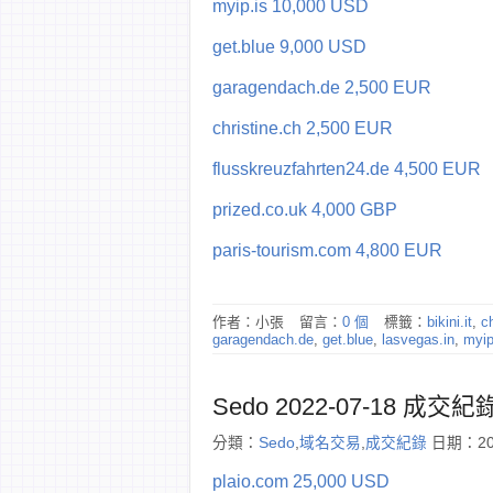
myip.is 10,000 USD
get.blue 9,000 USD
garagendach.de 2,500 EUR
christine.ch 2,500 EUR
flusskreuzfahrten24.de 4,500 EUR
prized.co.uk 4,000 GBP
paris-tourism.com 4,800 EUR
作者：小張
留言：
0 個
標籤：
bikini.it
,
c
garagendach.de
,
get.blue
,
lasvegas.in
,
myip
Sedo 2022-07-18 成交紀
分類：
Sedo
,
域名交易
,
成交紀錄
日期：202
plaio.com 25,000 USD