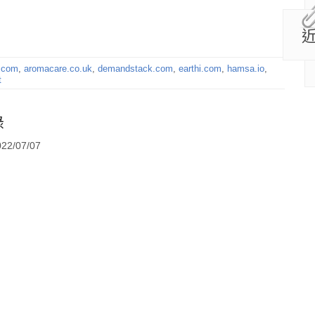
.com
,
aromacare.co.uk
,
demandstack.com
,
earthi.com
,
hamsa.io
,
t
錄
2/07/07