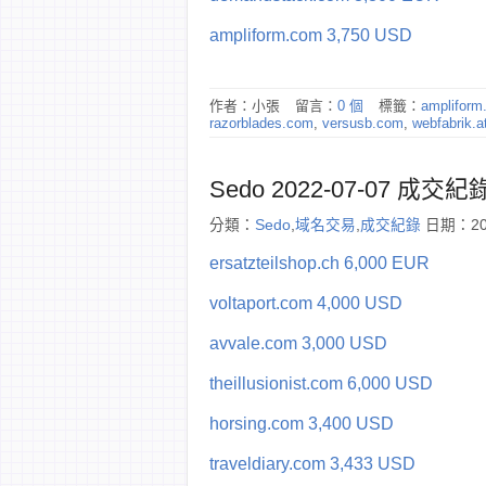
ampliform.com 3,750 USD
作者：小張
留言：
0 個
標籤：
ampliform
razorblades.com
,
versusb.com
,
webfabrik.a
Sedo 2022-07-07 成交紀
分類：
Sedo
,
域名交易
,
成交紀錄
日期：202
ersatzteilshop.ch 6,000 EUR
voltaport.com 4,000 USD
avvale.com 3,000 USD
theillusionist.com 6,000 USD
horsing.com 3,400 USD
traveldiary.com 3,433 USD