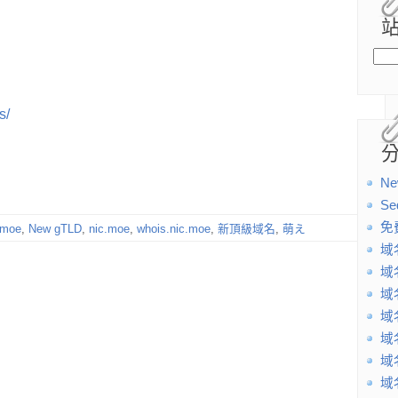
s/
Ne
Se
免
.moe
,
New gTLD
,
nic.moe
,
whois.nic.moe
,
新頂級域名
,
萌え
域
域
域
域
域
域
域