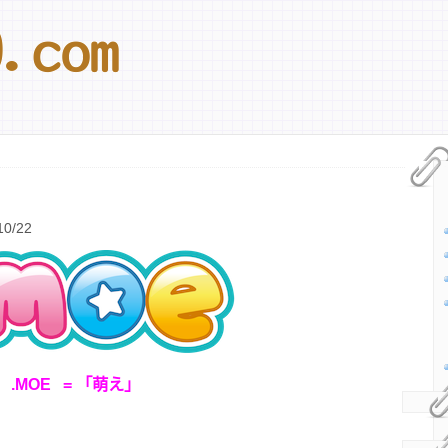
0/22
.MOE = 「萌え」