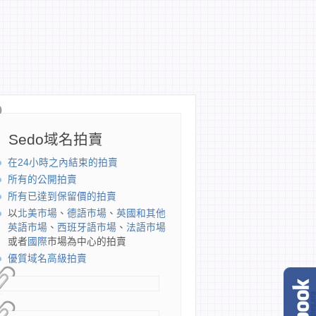
Sedo域名拍賣
在24小時之內結束的拍賣
所有的公開拍賣
所有已達到保留價的拍賣
以
北美市場
、
德語市場
、
英國和其他
英語市場
、
西班牙語市場
、
法語市場
或者
國際
市場為中心的拍賣
優質域名高級拍賣