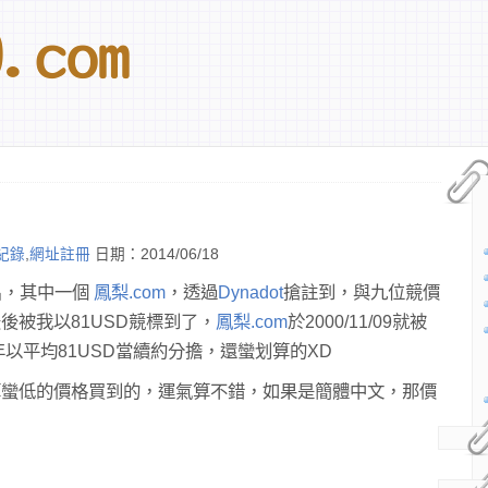
紀錄
,
網址註冊
日期：2014/06/18
域名，其中一個
鳳梨.com
，透過
Dynadot
搶註到，與九位競價
後被我以81USD競標到了，
鳳梨.com
於2000/11/09就被
年以平均81USD當續約分擔，還蠻划算的XD
算蠻低的價格買到的，運氣算不錯，如果是簡體中文，那價