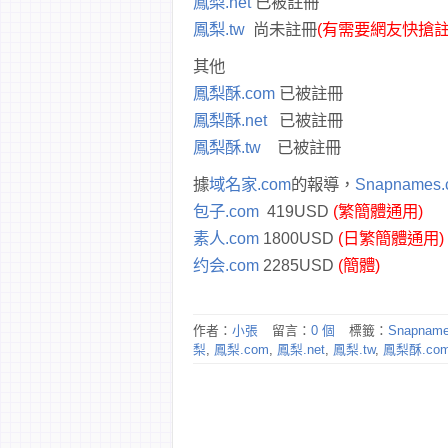
鳳梨.net
已被註冊
鳳梨.tw
尚未註冊
(有需要網友快搶註
其他
鳳梨酥.com
已被註冊
鳳梨酥.net
已被註冊
鳳梨酥.tw
已被註冊
據
域名家.com
的報導，
Snapnames.
包子.com
419USD
(繁簡體通用)
素人.com
1800USD
(日繁簡體通用)
约会.com
2285USD
(簡體)
作者：
小張
留言：
0 個
標籤：
Snapnam
梨
,
鳳梨.com
,
鳳梨.net
,
鳳梨.tw
,
鳳梨酥.co