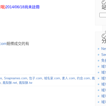
哦)
2014/06/18尚未註冊
com
競標成交的有
Ne
Se
免
域
域
es
,
Snapnames.com
,
包子.com
,
域名家.com
,
素人.com
,
约会.com
,
鳳
域
m
,
鳳梨酥.net
,
鳳梨酥.tw
域
域
域
域