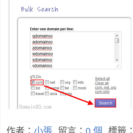
作者：
小張
留言：
0 個
標籤