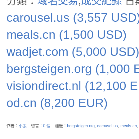
分類：
域名交易
,
成交紀錄
日期
carousel.us (3,557 USD
meals.cn (1,500 USD)
wadjet.com (5,000 USD
bergsteigen.org (1,000
visiondirect.nl (12,100 
od.cn (8,200 EUR)
作者：
小張
留言：
0 個
標籤：
bergsteigen.org
,
carousel.us
,
meals.cn