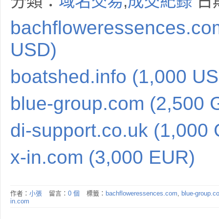
分類：
域名交易
,
成交紀錄
日期
bachfloweressences.co
USD)
boatshed.info (1,000 U
blue-group.com (2,500 
di-support.co.uk (1,000
x-in.com (3,000 EUR)
作者：
小張
留言：
0 個
標籤：
bachfloweressences.com
,
blue-group.c
in.com