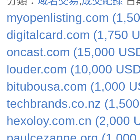
分類：
域名交易
,
成交紀錄
日期
myopenlisting.com (1,5
digitalcard.com (1,750 
oncast.com (15,000 US
louder.com (10,000 USD
bitubousa.com (1,000 
techbrands.co.nz (1,50
hexoloy.com.cn (2,000 
paulcezanne.org (1,000