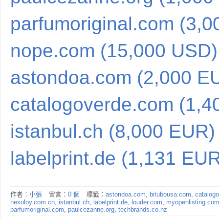
parfumoriginal.com (3,
nope.com (15,000 USD)
astondoa.com (2,000 E
catalogoverde.com (1,
istanbul.ch (8,000 EUR)
labelprint.de (1,131 EU
作者：
小張
留言：
0 個
標籤：
astondoa.com
,
bitubousa.com
,
catalog
hexoloy.com.cn
,
istanbul.ch
,
labelprint.de
,
louder.com
,
myopenlisting.co
parfumoriginal.com
,
paulcezanne.org
,
techbrands.co.nz