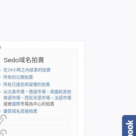
Sedo域名拍賣
在24小時之內結束的拍賣
所有的公開拍賣
所有已達到保留價的拍賣
以
北美市場
、
德語市場
、
英國和其他
英語市場
、
西班牙語市場
、
法語市場
或者
國際
市場為中心的拍賣
優質域名高級拍賣