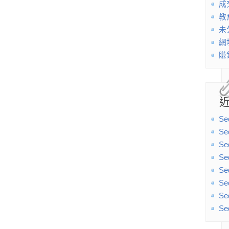
成
教
未
網
賺
Se
Se
Se
Se
Se
Se
Se
Se