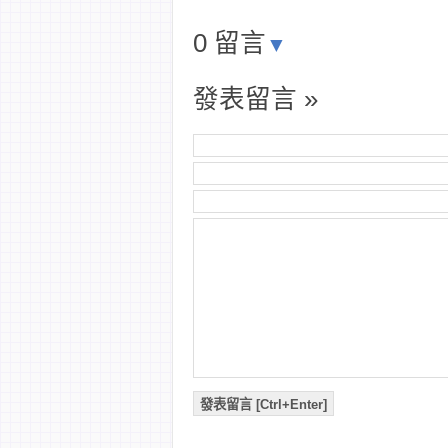
0 留言
▼
發表留言 »