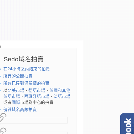
Sedo域名拍賣
在24小時之內結束的拍賣
所有的公開拍賣
所有已達到保留價的拍賣
以
北美市場
、
德語市場
、
英國和其他
英語市場
、
西班牙語市場
、
法語市場
或者
國際
市場為中心的拍賣
優質域名高級拍賣