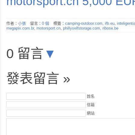
motorsport.cn 5,000 EU
作者：
小張
留言：
0 個
標籤：
camping-outdoor.com
,
ifb.eu
,
inteligent
megapix.com.br
,
motorsport.cn
,
phillyselfstorage.com
,
ribose.be
0 留言
▼
發表留言 »
姓名
信箱
網站