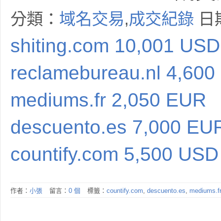
分類：
域名交易
,
成交紀錄
日期
shiting.com 10,001 USD
reclamebureau.nl 4,60
mediums.fr 2,050 EUR
descuento.es 7,000 EU
countify.com 5,500 USD
作者：
小張
留言：
0 個
標籤：
countify.com
,
descuento.es
,
mediums.fr