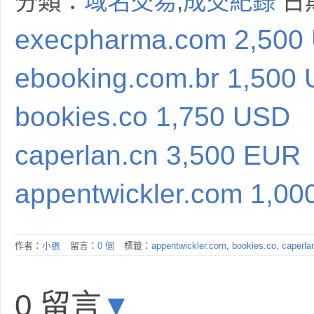
分類：
域名交易
,
成交紀錄
日期
execpharma.com 2,500
ebooking.com.br 1,500
bookies.co 1,750 USD
caperlan.cn 3,500 EUR
appentwickler.com 1,0
作者：
小張
留言：
0 個
標籤：
appentwickler.com
,
bookies.co
,
caperla
0 留言
▼