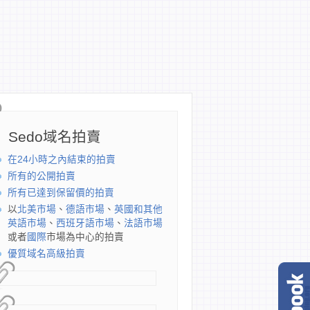
Sedo域名拍賣
在24小時之內結束的拍賣
所有的公開拍賣
所有已達到保留價的拍賣
以
北美市場
、
德語市場
、
英國和其他
英語市場
、
西班牙語市場
、
法語市場
或者
國際
市場為中心的拍賣
優質域名高級拍賣