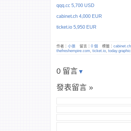
qqq.cc 5,700 USD
cabinet.ch 4,000 EUR
ticket.io 5,950 EUR
作者：
小張
留言：
0 個
標籤：
cabinet.ch
thefreshempire.com
,
ticket.io
,
today.graphic
0 留言
▼
發表留言 »