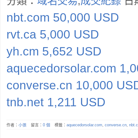
分類：
域名交易
,
成交紀錄
日期
nbt.com 50,000 USD
rvt.ca 5,000 USD
yh.cm 5,652 USD
aquecedorsolar.com 1,
converse.cn 10,000 US
tnb.net 1,211 USD
作者：
小張
留言：
0 個
標籤：
aquecedorsolar.com
,
converse.cn
,
nbt.