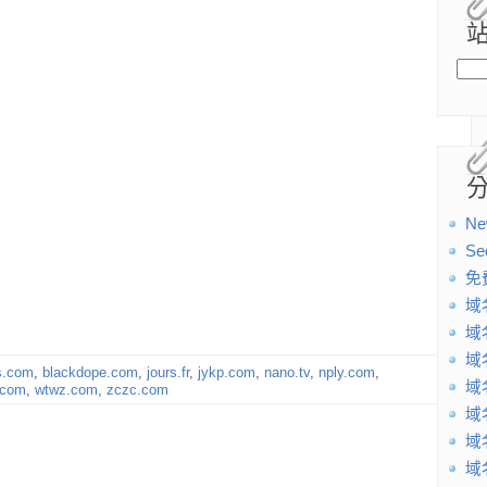
Ne
Se
免
域
域
域
s.com
,
blackdope.com
,
jours.fr
,
jykp.com
,
nano.tv
,
nply.com
,
域
.com
,
wtwz.com
,
zczc.com
域
域
域