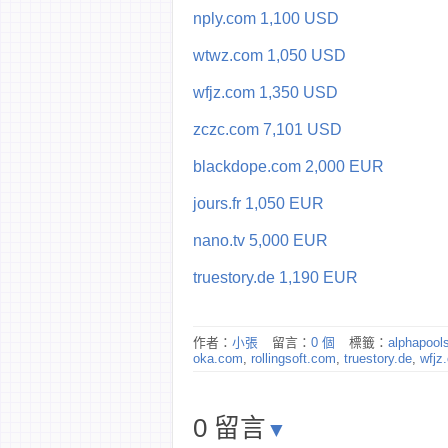
nply.com 1,100 USD
wtwz.com 1,050 USD
wfjz.com 1,350 USD
zczc.com 7,101 USD
blackdope.com 2,000 EUR
jours.fr 1,050 EUR
nano.tv 5,000 EUR
truestory.de 1,190 EUR
作者：
小張
留言：
0 個
標籤：
alphapool
oka.com
,
rollingsoft.com
,
truestory.de
,
wfjz
0 留言
▼