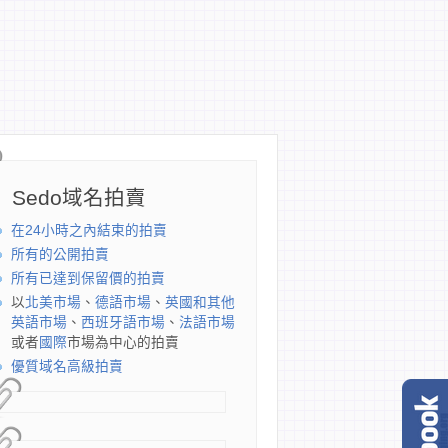
Sedo域名拍賣
在24小時之內結束的拍賣
所有的公開拍賣
所有已達到保留價的拍賣
以
北美市場
、
德語市場
、
英國和其他
英語市場
、
西班牙語市場
、
法語市場
或者
國際
市場為中心的拍賣
優質域名高級拍賣