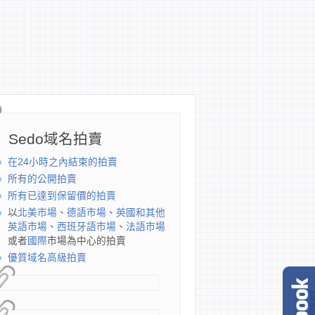
Sedo域名拍賣
在24小時之內結束的拍賣
所有的公開拍賣
所有已達到保留價的拍賣
以
北美市場
、
德語市場
、
英國和其他
英語市場
、
西班牙語市場
、
法語市場
或者
國際
市場為中心的拍賣
優質域名高級拍賣