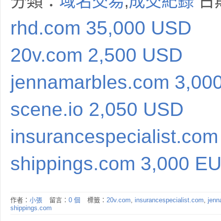
分類：
域名交易
,
成交紀錄
日期
rhd.com 35,000 USD
20v.com 2,500 USD
jennamarbles.com 3,00
scene.io 2,050 USD
insurancespecialist.co
shippings.com 3,000 E
作者：
小張
留言：
0 個
標籤：
20v.com
,
insurancespecialist.com
,
jenn
shippings.com