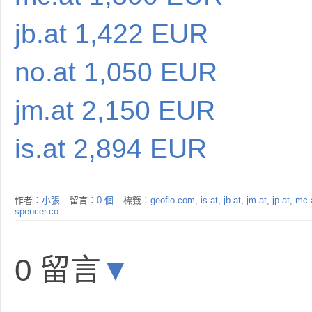
jb.at 1,422 EUR
no.at 1,050 EUR
jm.at 2,150 EUR
is.at 2,894 EUR
作者：
小張
留言：
0 個
標籤：
geoflo.com
,
is.at
,
jb.at
,
jm.at
,
jp.at
,
mc.
spencer.co
0 留言
▼