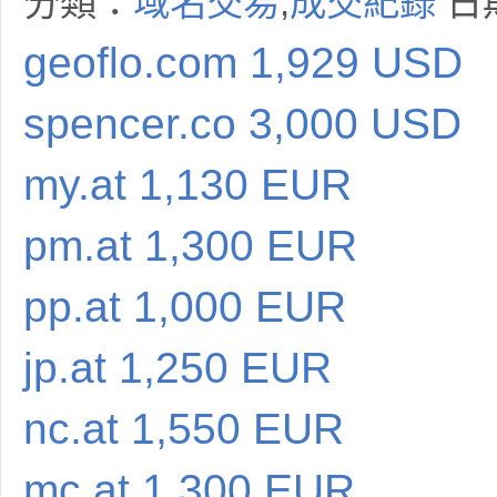
分類：
域名交易
,
成交紀錄
日期
geoflo.com 1,929 USD
spencer.co 3,000 USD
my.at 1,130 EUR
pm.at 1,300 EUR
pp.at 1,000 EUR
jp.at 1,250 EUR
nc.at 1,550 EUR
mc.at 1,300 EUR