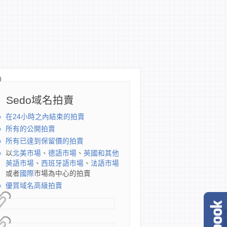
Sedo域名拍賣
在24小時之內結束的拍賣
所有的公開拍賣
所有已達到保留價的拍賣
以
北美市場
、
德語市場
、
英國和其他
英語市場
、
西班牙語市場
、
法語市場
或者
國際
市場為中心的拍賣
優質域名高級拍賣