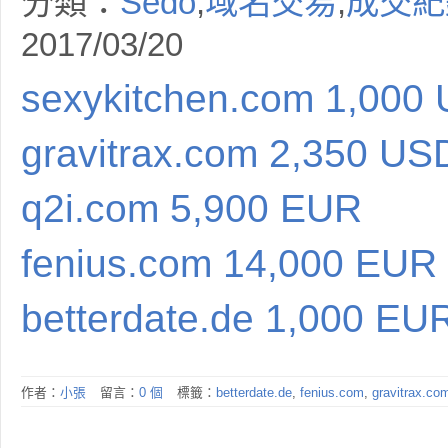
分類：
Sedo
,
域名交易
,
成交紀
2017/03/20
sexykitchen.com 1,000
gravitrax.com 2,350 US
q2i.com 5,900 EUR
fenius.com 14,000 EUR
betterdate.de 1,000 EU
作者：
小張
留言：
0 個
標籤：
betterdate.de
,
fenius.com
,
gravitrax.co