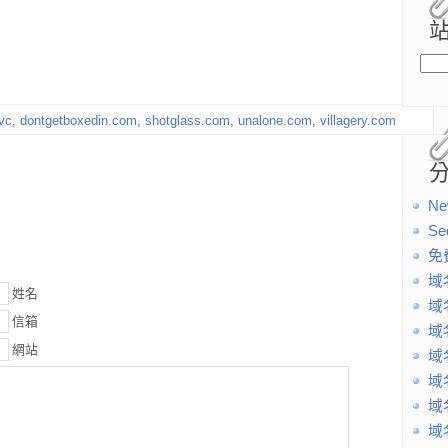
.vc
,
dontgetboxedin.com
,
shotglass.com
,
unalone.com
,
villagery.com
Ne
Se
免
域
姓名
域
信箱
域
網站
域
域
域
域