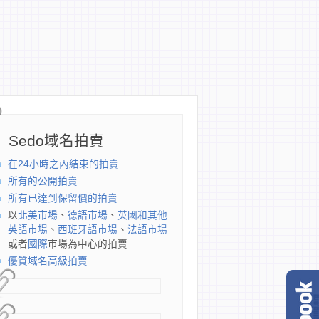
Sedo域名拍賣
在24小時之內結束的拍賣
所有的公開拍賣
所有已達到保留價的拍賣
以
北美市場
、
德語市場
、
英國和其他
英語市場
、
西班牙語市場
、
法語市場
或者
國際
市場為中心的拍賣
優質域名高級拍賣