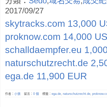
分類：
Sedo
,
域名交易
,
成交紀
2017/09/27
skytracks.com 13,000 
proknow.com 14,000 U
schalldaempfer.eu 1,00
naturschutzrecht.de 2,
ega.de 11,900 EUR
作者：
小張
留言：
0 個
標籤：
ega.de
,
naturschutzrecht.de
,
proknow.