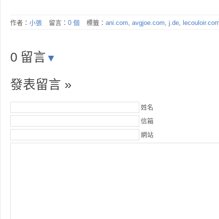
作者：
小張
留言：
0 個
標籤：
ani.com
,
avgjoe.com
,
j.de
,
lecouloir.co
0 留言
▼
發表留言 »
姓名
信箱
網站