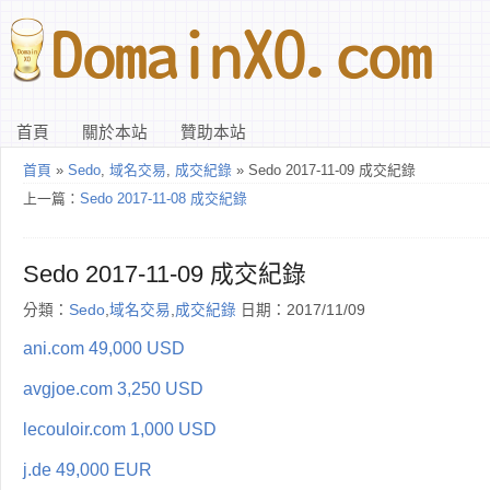
首頁
關於本站
贊助本站
首頁
»
Sedo
,
域名交易
,
成交紀錄
» Sedo 2017-11-09 成交紀錄
上一篇：
Sedo 2017-11-08 成交紀錄
Sedo 2017-11-09 成交紀錄
分類：
Sedo
,
域名交易
,
成交紀錄
日期：2017/11/09
ani.com 49,000 USD
avgjoe.com 3,250 USD
lecouloir.com 1,000 USD
j.de 49,000 EUR