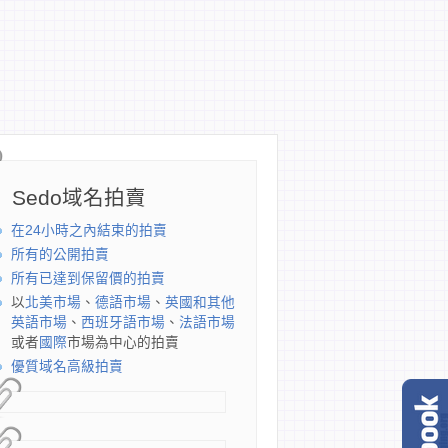
Sedo域名拍賣
在24小時之內結束的拍賣
所有的公開拍賣
所有已達到保留價的拍賣
以
北美市場
、
德語市場
、
英國和其他
英語市場
、
西班牙語市場
、
法語市場
或者
國際
市場為中心的拍賣
優質域名高級拍賣