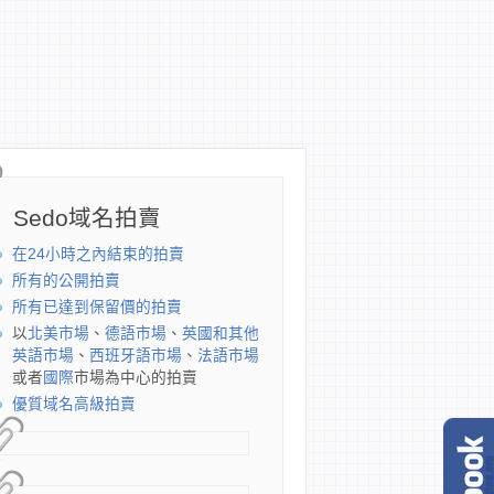
Sedo域名拍賣
在24小時之內結束的拍賣
所有的公開拍賣
所有已達到保留價的拍賣
以
北美市場
、
德語市場
、
英國和其他
英語市場
、
西班牙語市場
、
法語市場
或者
國際
市場為中心的拍賣
優質域名高級拍賣