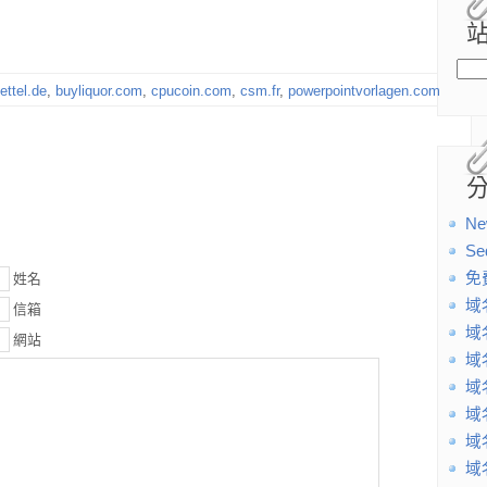
ettel.de
,
buyliquor.com
,
cpucoin.com
,
csm.fr
,
powerpointvorlagen.com
Ne
Se
免
姓名
域
信箱
域
網站
域
域
域
域
域