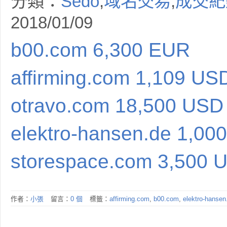
分類：
Sedo
,
域名交易
,
成交紀
2018/01/09
b00.com 6,300 EUR
affirming.com 1,109 US
otravo.com 18,500 USD
elektro-hansen.de 1,00
storespace.com 3,500 
作者：
小張
留言：
0 個
標籤：
affirming.com
,
b00.com
,
elektro-hansen