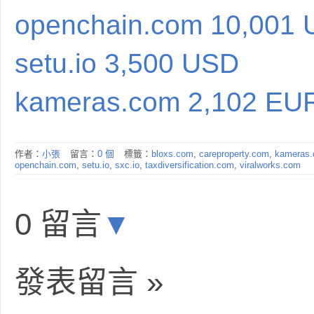
openchain.com 10,001
setu.io 3,500 USD
kameras.com 2,102 EU
作者：
小張
留言：
0 個
標籤：
bloxs.com
,
careproperty.com
,
kameras
openchain.com
,
setu.io
,
sxc.io
,
taxdiversification.com
,
viralworks.com
0 留言
▼
發表留言 »