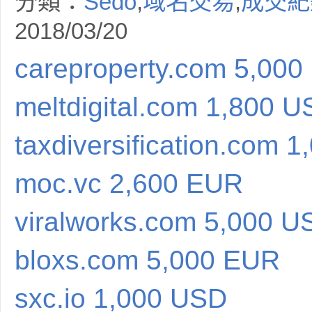
分類：
Sedo
,
域名交易
,
成交紀
2018/03/20
careproperty.com 5,00
meltdigital.com 1,800 
taxdiversification.com 
moc.vc 2,600 EUR
viralworks.com 5,000 U
bloxs.com 5,000 EUR
sxc.io 1,000 USD