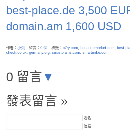
best-place.de 3,500 EU
domain.am 1,600 USD
作者：
小張
留言：
0 個
標籤：
b7ry.com
,
becausemarket.com
,
best-pl
check.co.uk
,
germany.org
,
smartbrains.com
,
smartmike.com
0 留言
▼
發表留言 »
姓名
信箱