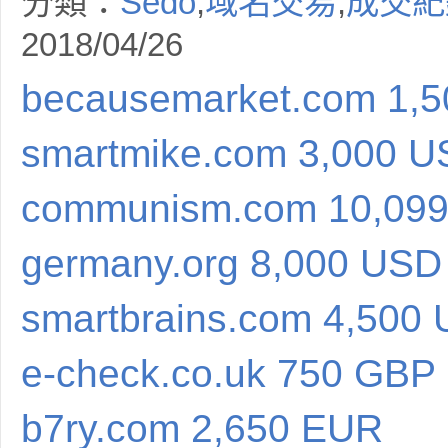
分類：
Sedo
,
域名交易
,
成交紀
2018/04/26
becausemarket.com 1,
smartmike.com 3,000 
communism.com 10,09
germany.org 8,000 USD
smartbrains.com 4,500
e-check.co.uk 750 GBP
b7ry.com 2,650 EUR