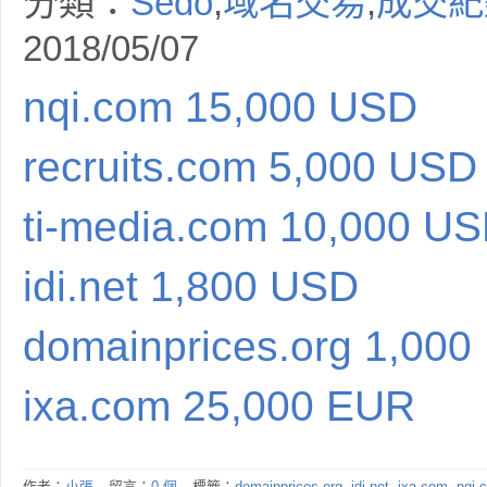
分類：
Sedo
,
域名交易
,
成交紀
2018/05/07
nqi.com 15,000 USD
recruits.com 5,000 USD
ti-media.com 10,000 U
idi.net 1,800 USD
domainprices.org 1,00
ixa.com 25,000 EUR
作者：
小張
留言：
0 個
標籤：
domainprices.org
,
idi.net
,
ixa.com
,
nqi.