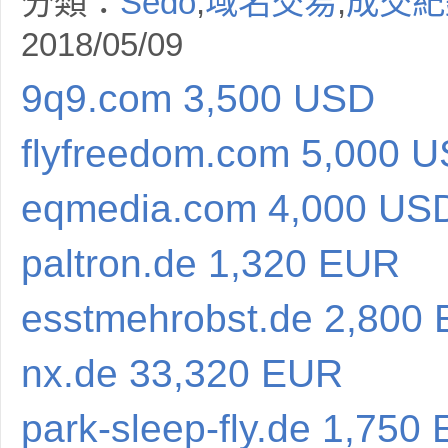
分類：
Sedo
,
域名交易
,
成交紀
2018/05/09
9q9.com 3,500 USD
flyfreedom.com 5,000 
eqmedia.com 4,000 US
paltron.de 1,320 EUR
esstmehrobst.de 2,800
nx.de 33,320 EUR
park-sleep-fly.de 1,750