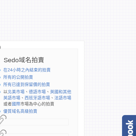
Sedo域名拍賣
在24小時之內結束的拍賣
所有的公開拍賣
所有已達到保留價的拍賣
以
北美市場
、
德語市場
、
英國和其他
英語市場
、
西班牙語市場
、
法語市場
或者
國際
市場為中心的拍賣
優質域名高級拍賣