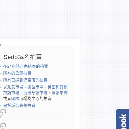
Sedo域名拍賣
在24小時之內結束的拍賣
所有的公開拍賣
所有已達到保留價的拍賣
以
北美市場
、
德語市場
、
英國和其他
英語市場
、
西班牙語市場
、
法語市場
或者
國際
市場為中心的拍賣
優質域名高級拍賣