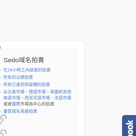
Sedo域名拍賣
在24小時之內結束的拍賣
所有的公開拍賣
所有已達到保留價的拍賣
以
北美市場
、
德語市場
、
英國和其他
英語市場
、
西班牙語市場
、
法語市場
或者
國際
市場為中心的拍賣
優質域名高級拍賣