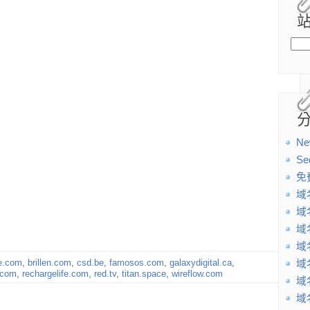
Ne
Se
免
域
域
域
域
e.com
,
brillen.com
,
csd.be
,
famosos.com
,
galaxydigital.ca
,
域
.com
,
rechargelife.com
,
red.tv
,
titan.space
,
wireflow.com
域
域