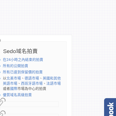
Sedo域名拍賣
在24小時之內結束的拍賣
所有的公開拍賣
所有已達到保留價的拍賣
以
北美市場
、
德語市場
、
英國和其他
英語市場
、
西班牙語市場
、
法語市場
或者
國際
市場為中心的拍賣
優質域名高級拍賣