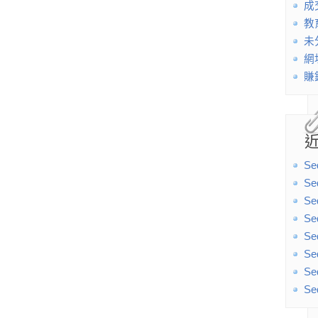
成
教
未
網
賺
Se
Se
Se
Se
Se
Se
Se
Se