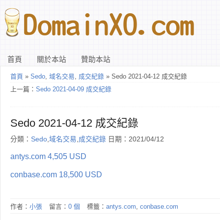
首頁
關於本站
贊助本站
首頁
»
Sedo
,
域名交易
,
成交紀錄
» Sedo 2021-04-12 成交紀錄
上一篇：
Sedo 2021-04-09 成交紀錄
Sedo 2021-04-12 成交紀錄
分類：
Sedo
,
域名交易
,
成交紀錄
日期：2021/04/12
antys.com 4,505 USD
conbase.com 18,500 USD
作者：
小張
留言：
0 個
標籤：
antys.com
,
conbase.com