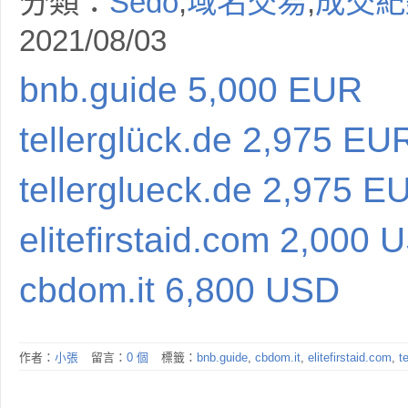
分類：
Sedo
,
域名交易
,
成交紀
2021/08/03
bnb.guide 5,000 EUR
tellerglück.de 2,975 EU
tellerglueck.de 2,975 E
elitefirstaid.com 2,000 
cbdom.it 6,800 USD
作者：
小張
留言：
0 個
標籤：
bnb.guide
,
cbdom.it
,
elitefirstaid.com
,
t