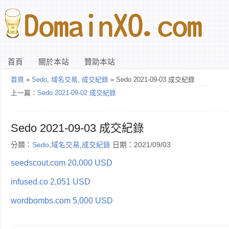
首頁
關於本站
贊助本站
首頁
»
Sedo
,
域名交易
,
成交紀錄
» Sedo 2021-09-03 成交紀錄
上一篇：
Sedo 2021-09-02 成交紀錄
Sedo 2021-09-03 成交紀錄
分類：
Sedo
,
域名交易
,
成交紀錄
日期：2021/09/03
seedscout.com 20,000 USD
infused.co 2,051 USD
wordbombs.com 5,000 USD