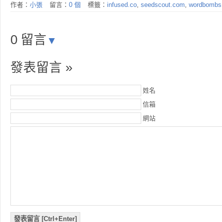
作者：
小張
留言：
0 個
標籤：
infused.co
,
seedscout.com
,
wordbombs
0 留言
▼
發表留言 »
姓名
信箱
網站