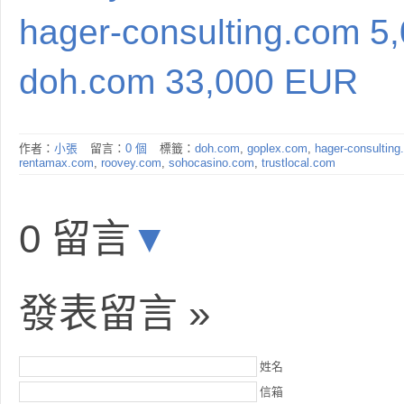
hager-consulting.com 5
doh.com 33,000 EUR
作者：
小張
留言：
0 個
標籤：
doh.com
,
goplex.com
,
hager-consultin
rentamax.com
,
roovey.com
,
sohocasino.com
,
trustlocal.com
0 留言
▼
發表留言 »
姓名
信箱