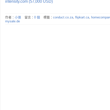
intensity.com (57,000 USD)
作者：
小張
留言：
0 個
標籤：
conduct.co.za
,
flipkart.ca
,
homecompar
mysale.de