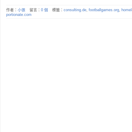
作者：
小張
留言：
0 個
標籤：
consulting.de
,
footballgames.org
,
homel
portionate.com