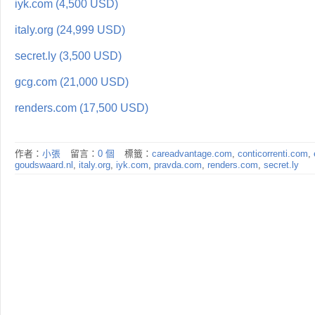
iyk.com (4,500 USD)
italy.org (24,999 USD)
secret.ly (3,500 USD)
gcg.com (21,000 USD)
renders.com (17,500 USD)
作者：
小張
留言：
0 個
標籤：
careadvantage.com
,
conticorrenti.com
,
goudswaard.nl
,
italy.org
,
iyk.com
,
pravda.com
,
renders.com
,
secret.ly