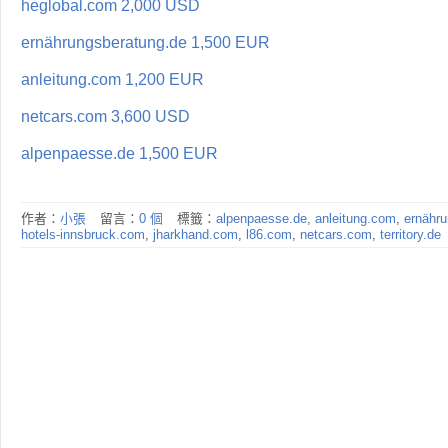
heglobal.com 2,000 USD
ernährungsberatung.de 1,500 EUR
anleitung.com 1,200 EUR
netcars.com 3,600 USD
alpenpaesse.de 1,500 EUR
作者：
小張
留言：
0 個
標籤：
alpenpaesse.de
,
anleitung.com
,
ernähru
hotels-innsbruck.com
,
jharkhand.com
,
l86.com
,
netcars.com
,
territory.de