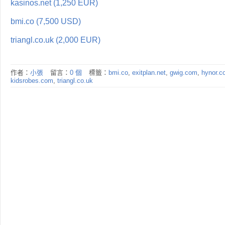
kasinos.net (1,250 EUR)
bmi.co (7,500 USD)
triangl.co.uk (2,000 EUR)
作者：
小張
留言：
0 個
標籤：
bmi.co
,
exitplan.net
,
gwig.com
,
hynor.c
kidsrobes.com
,
triangl.co.uk