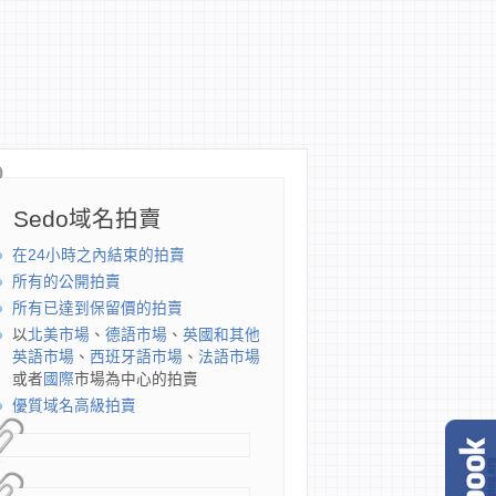
Sedo域名拍賣
在24小時之內結束的拍賣
所有的公開拍賣
所有已達到保留價的拍賣
以
北美市場
、
德語市場
、
英國和其他
英語市場
、
西班牙語市場
、
法語市場
或者
國際
市場為中心的拍賣
優質域名高級拍賣