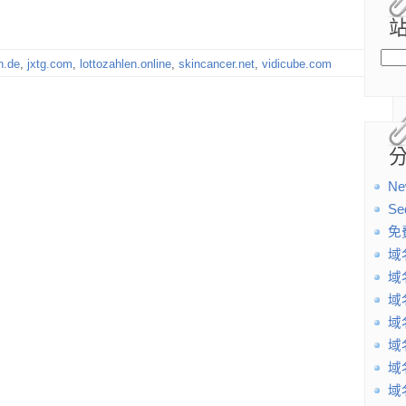
n.de
,
jxtg.com
,
lottozahlen.online
,
skincancer.net
,
vidicube.com
Ne
Se
免
域
域
域
域
域
域
域