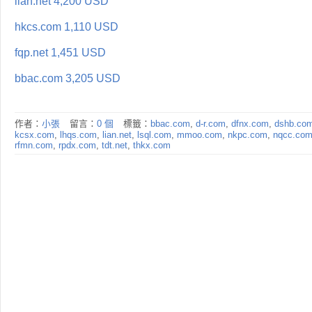
lian.net 4,200 USD
hkcs.com 1,110 USD
fqp.net 1,451 USD
bbac.com 3,205 USD
作者：
小張
留言：
0 個
標籤：
bbac.com
,
d-r.com
,
dfnx.com
,
dshb.co
kcsx.com
,
lhqs.com
,
lian.net
,
lsql.com
,
mmoo.com
,
nkpc.com
,
nqcc.co
rfmn.com
,
rpdx.com
,
tdt.net
,
thkx.com