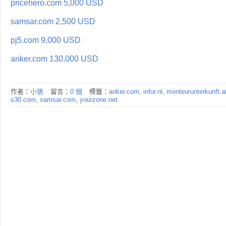
pricehero.com 5,000 USD
samsar.com 2,500 USD
pj5.com 9,000 USD
anker.com 130,000 USD
作者：
小張
留言：
0 個
標籤：
anker.com
,
infor.nl
,
monteurunterkunft.a
s30.com
,
samsar.com
,
yourzone.net