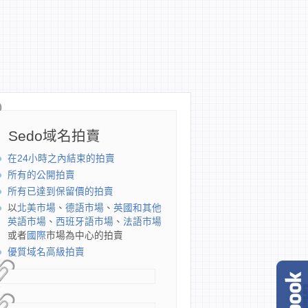
Sedo域名拍賣
在24小時之內結束的拍賣
所有的公開拍賣
所有已達到保留價的拍賣
以
北美市場
、
德語市場
、
英國和其他
英語市場
、
西班牙語市場
、
法語市場
或者
國際
市場為中心的拍賣
優質域名高級拍賣