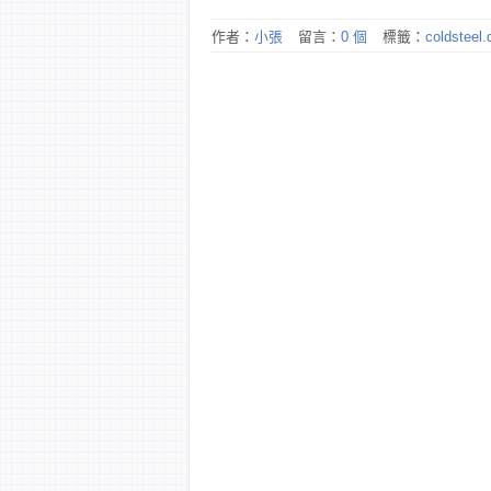
作者：
小張
留言：
0 個
標籤：
coldsteel.