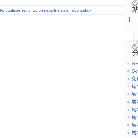
de
,
coulisse.es
,
pr.to
,
primepartners.de
,
rapunzel.dk
Ne
Se
免
域
域
域
域
域
域
域