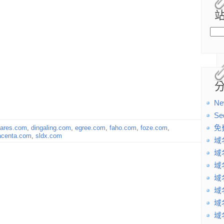
Ne
Se
lares.com
,
dingaling.com
,
egree.com
,
faho.com
,
foze.com
,
免
acenta.com
,
sldx.com
域
域
域
域
域
域
域