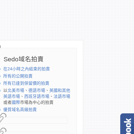
Sedo域名拍賣
在24小時之內結束的拍賣
所有的公開拍賣
所有已達到保留價的拍賣
以
北美市場
、
德語市場
、
英國和其他
英語市場
、
西班牙語市場
、
法語市場
或者
國際
市場為中心的拍賣
優質域名高級拍賣