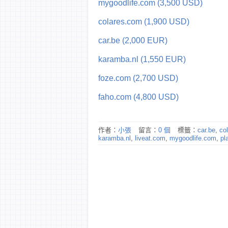
mygoodlife.com (3,500 USD)
colares.com (1,900 USD)
car.be (2,000 EUR)
karamba.nl (1,550 EUR)
foze.com (2,700 USD)
faho.com (4,800 USD)
作者：
小張
留言：
0 個
標籤：
car.be
,
co
karamba.nl
,
liveat.com
,
mygoodlife.com
,
pl